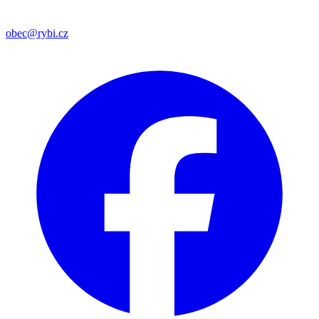
obec@rybi.cz