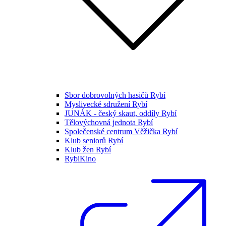
Sbor dobrovolných hasičů Rybí
Myslivecké sdružení Rybí
JUNÁK - český skaut, oddíly Rybí
Tělovýchovná jednota Rybí
Společenské centrum Věžička Rybí
Klub seniorů Rybí
Klub žen Rybí
RybiKino