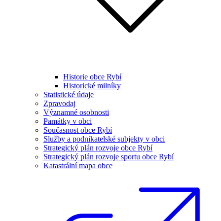
Historie obce Rybí
Historické milníky
Statistické údaje
Zpravodaj
Významné osobnosti
Památky v obci
Současnost obce Rybí
Služby a podnikatelské subjekty v obci
Strategický plán rozvoje obce Rybí
Strategický plán rozvoje sportu obce Rybí
Katastrální mapa obce