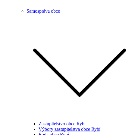
Samospráva obce
Zastupitelstvo obce Rybí
Výbory zastupitelstva obce Rybí
Rada obce Rybí