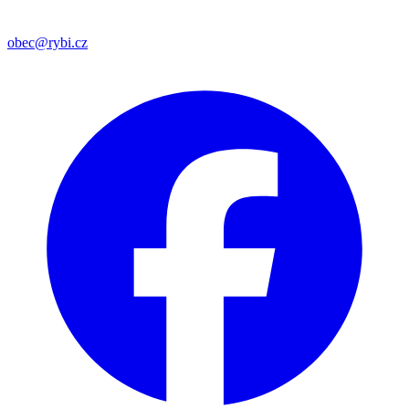
obec@rybi.cz