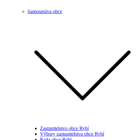
Samospráva obce
Zastupitelstvo obce Rybí
Výbory zastupitelstva obce Rybí
Rada obce Rybí