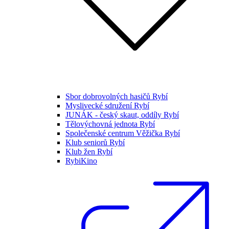
Sbor dobrovolných hasičů Rybí
Myslivecké sdružení Rybí
JUNÁK - český skaut, oddíly Rybí
Tělovýchovná jednota Rybí
Společenské centrum Věžička Rybí
Klub seniorů Rybí
Klub žen Rybí
RybiKino