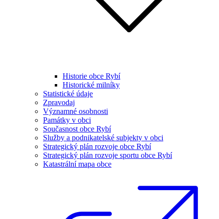
Historie obce Rybí
Historické milníky
Statistické údaje
Zpravodaj
Významné osobnosti
Památky v obci
Současnost obce Rybí
Služby a podnikatelské subjekty v obci
Strategický plán rozvoje obce Rybí
Strategický plán rozvoje sportu obce Rybí
Katastrální mapa obce