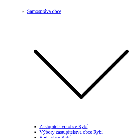
Samospráva obce
Zastupitelstvo obce Rybí
Výbory zastupitelstva obce Rybí
Rada obce Rybí