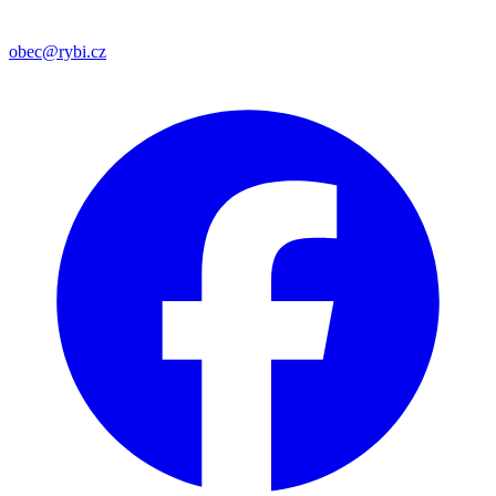
obec@rybi.cz