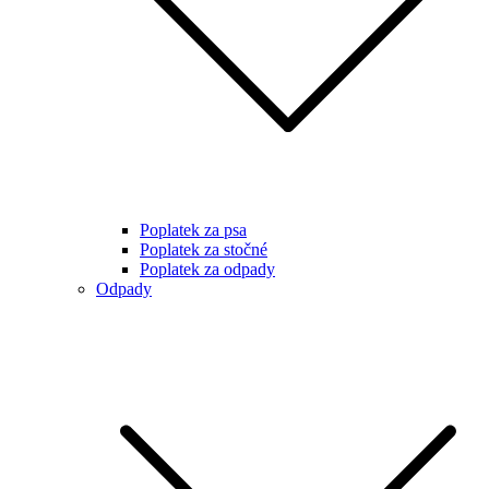
Poplatek za psa
Poplatek za stočné
Poplatek za odpady
Odpady