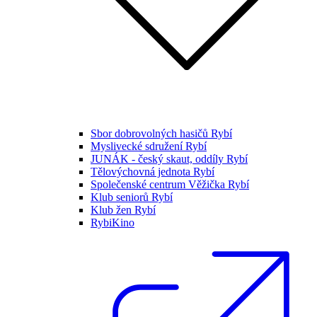
Sbor dobrovolných hasičů Rybí
Myslivecké sdružení Rybí
JUNÁK - český skaut, oddíly Rybí
Tělovýchovná jednota Rybí
Společenské centrum Věžička Rybí
Klub seniorů Rybí
Klub žen Rybí
RybiKino