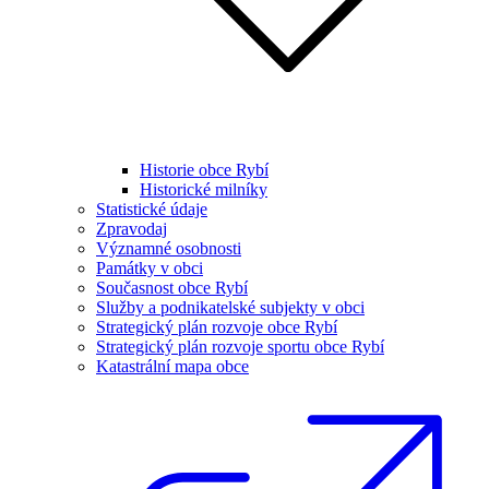
Historie obce Rybí
Historické milníky
Statistické údaje
Zpravodaj
Významné osobnosti
Památky v obci
Současnost obce Rybí
Služby a podnikatelské subjekty v obci
Strategický plán rozvoje obce Rybí
Strategický plán rozvoje sportu obce Rybí
Katastrální mapa obce