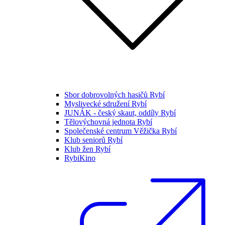
Sbor dobrovolných hasičů Rybí
Myslivecké sdružení Rybí
JUNÁK - český skaut, oddíly Rybí
Tělovýchovná jednota Rybí
Společenské centrum Věžička Rybí
Klub seniorů Rybí
Klub žen Rybí
RybiKino