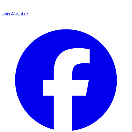
obec@rybi.cz