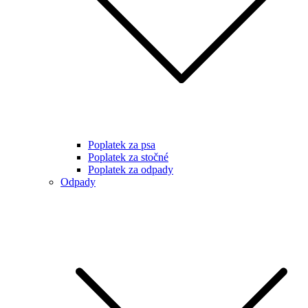
Poplatek za psa
Poplatek za stočné
Poplatek za odpady
Odpady