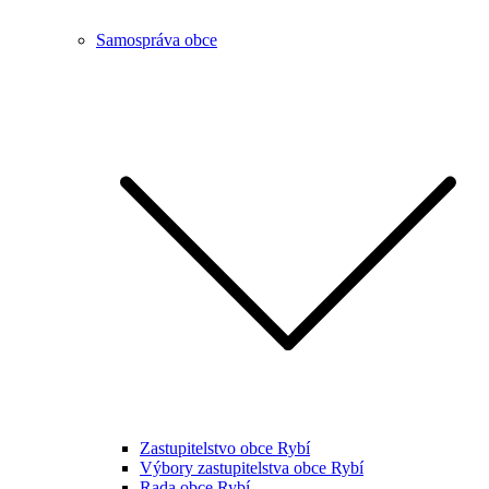
Samospráva obce
Zastupitelstvo obce Rybí
Výbory zastupitelstva obce Rybí
Rada obce Rybí