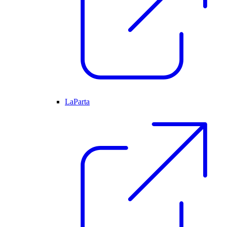
LaParta