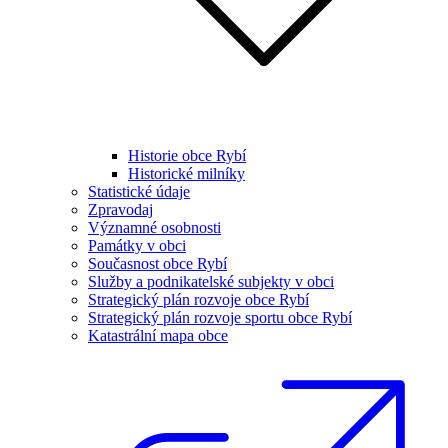
Historie obce Rybí
Historické milníky
Statistické údaje
Zpravodaj
Významné osobnosti
Památky v obci
Současnost obce Rybí
Služby a podnikatelské subjekty v obci
Strategický plán rozvoje obce Rybí
Strategický plán rozvoje sportu obce Rybí
Katastrální mapa obce