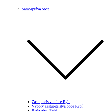
Samospráva obce
Zastupitelstvo obce Rybí
Výbory zastupitelstva obce Rybí
Rada obce Rybí