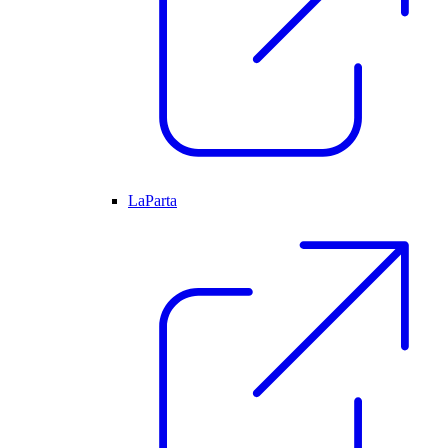
LaParta