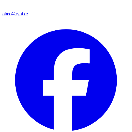
obec@rybi.cz