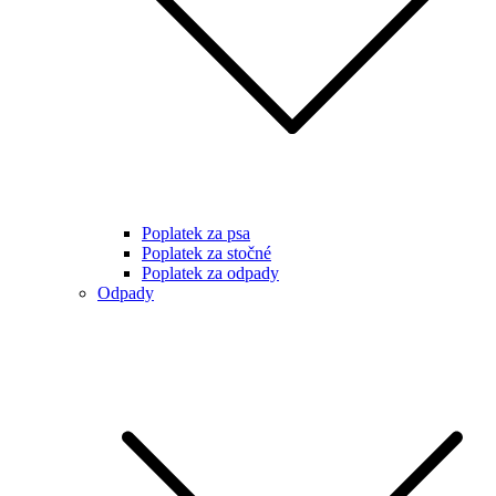
Poplatek za psa
Poplatek za stočné
Poplatek za odpady
Odpady