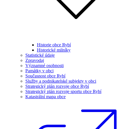
Historie obce Rybí
Historické milníky
Statistické údaje
Zpravodaj
Významné osobnosti
Památky v obci
Současnost obce Rybí
Služby a podnikatelské subjekty v obci
Strategický plán rozvoje obce Rybí
Strategický plán rozvoje sportu obce Rybí
Katastrální mapa obce