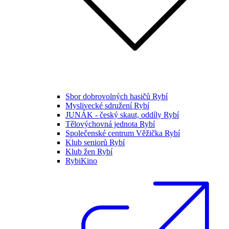
Sbor dobrovolných hasičů Rybí
Myslivecké sdružení Rybí
JUNÁK - český skaut, oddíly Rybí
Tělovýchovná jednota Rybí
Společenské centrum Věžička Rybí
Klub seniorů Rybí
Klub žen Rybí
RybiKino