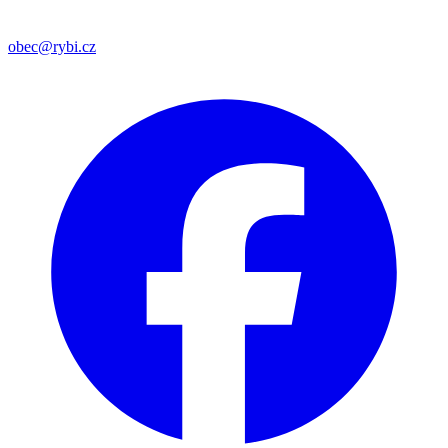
obec@rybi.cz