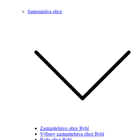
Samospráva obce
Zastupitelstvo obce Rybí
Výbory zastupitelstva obce Rybí
Rada obce Rybí