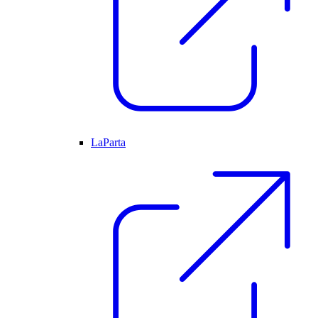
LaParta