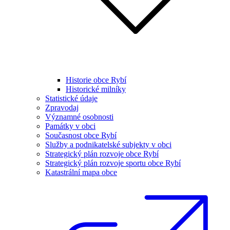
Historie obce Rybí
Historické milníky
Statistické údaje
Zpravodaj
Významné osobnosti
Památky v obci
Současnost obce Rybí
Služby a podnikatelské subjekty v obci
Strategický plán rozvoje obce Rybí
Strategický plán rozvoje sportu obce Rybí
Katastrální mapa obce