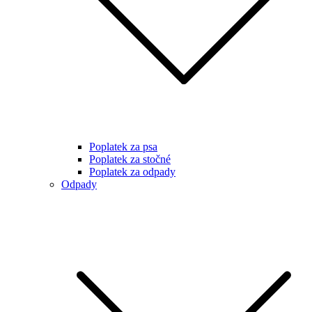
Poplatek za psa
Poplatek za stočné
Poplatek za odpady
Odpady