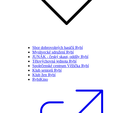
Sbor dobrovolných hasičů Rybí
Myslivecké sdružení Rybí
JUNÁK - český skaut, oddíly Rybí
Tělovýchovná jednota Rybí
Společenské centrum Věžička Rybí
Klub seniorů Rybí
Klub žen Rybí
RybiKino