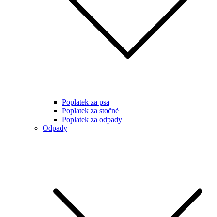
Poplatek za psa
Poplatek za stočné
Poplatek za odpady
Odpady