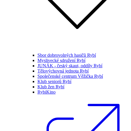
Sbor dobrovolných hasičů Rybí
Myslivecké sdružení Rybí
JUNÁK - český skaut, oddíly Rybí
Tělovýchovná jednota Rybí
Společenské centrum Věžička Rybí
Klub seniorů Rybí
Klub žen Rybí
RybiKino