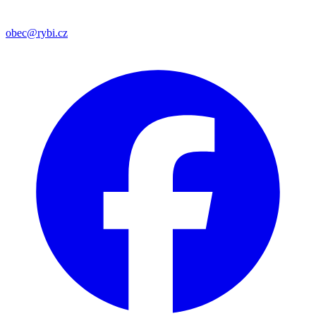
obec@rybi.cz