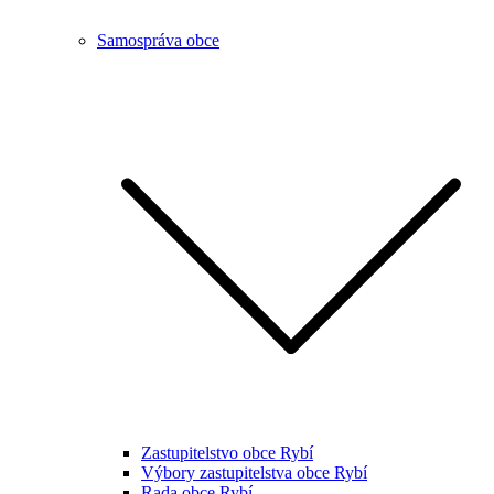
Samospráva obce
Zastupitelstvo obce Rybí
Výbory zastupitelstva obce Rybí
Rada obce Rybí