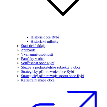
Historie obce Rybí
Historické milníky
Statistické údaje
Zpravodaj
Významné osobnosti
Památky v obci
Současnost obce Rybí
Služby a podnikatelské subjekty v obci
Strategický plán rozvoje obce Rybí
Strategický plán rozvoje sportu obce Rybí
Katastrální mapa obce