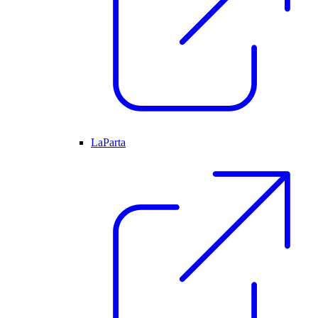
LaParta