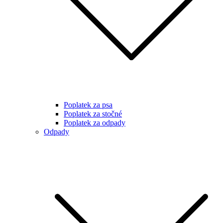
Poplatek za psa
Poplatek za stočné
Poplatek za odpady
Odpady