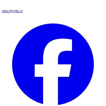
obec@rybi.cz