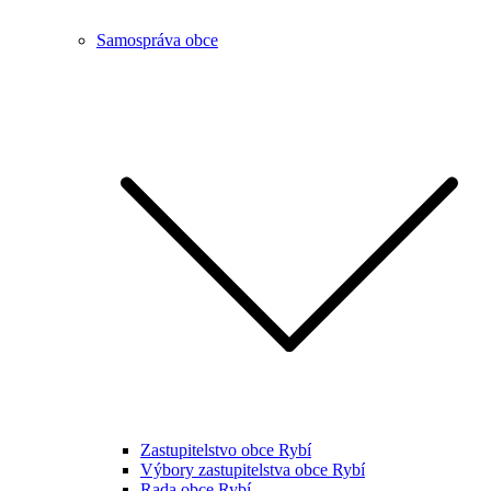
Samospráva obce
Zastupitelstvo obce Rybí
Výbory zastupitelstva obce Rybí
Rada obce Rybí