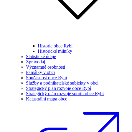
Historie obce Rybí
Historické milníky
Statistické údaje
Zpravodaj
Významné osobnosti
Památky v obci
Současnost obce Rybí
Služby a podnikatelské subjekty v obci
Strategický plán rozvoje obce Rybí
Strategický plán rozvoje sportu obce Rybí
Katastrální mapa obce