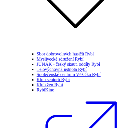
Sbor dobrovolných hasičů Rybí
Myslivecké sdružení Rybí
JUNÁK - český skaut, oddíly Rybí
Tělovýchovná jednota Rybí
Společenské centrum Věžička Rybí
Klub seniorů Rybí
Klub žen Rybí
RybiKino