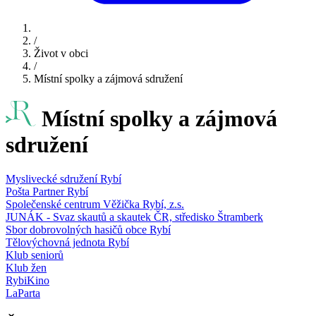
/
Život v obci
/
Místní spolky a zájmová sdružení
Místní spolky a zájmová
sdružení
Myslivecké sdružení Rybí
Pošta Partner Rybí
Společenské centrum Věžička Rybí, z.s.
JUNÁK - Svaz skautů a skautek ČR, středisko Štramberk
Sbor dobrovolných hasičů obce Rybí
Tělovýchovná jednota Rybí
Klub seniorů
Klub žen
RybiKino
LaParta