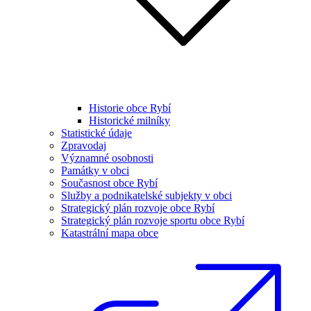
Historie obce Rybí
Historické milníky
Statistické údaje
Zpravodaj
Významné osobnosti
Památky v obci
Současnost obce Rybí
Služby a podnikatelské subjekty v obci
Strategický plán rozvoje obce Rybí
Strategický plán rozvoje sportu obce Rybí
Katastrální mapa obce