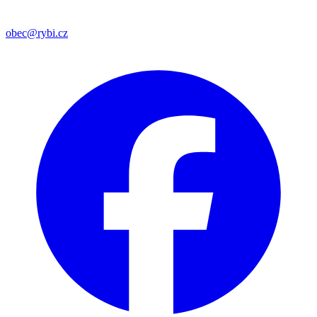
obec@rybi.cz