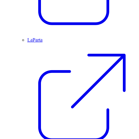
LaParta