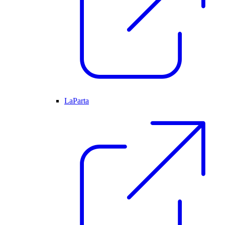
LaParta