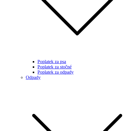
Poplatek za psa
Poplatek za stočné
Poplatek za odpady
Odpady