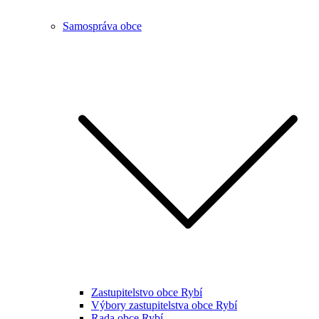
Samospráva obce
Zastupitelstvo obce Rybí
Výbory zastupitelstva obce Rybí
Rada obce Rybí