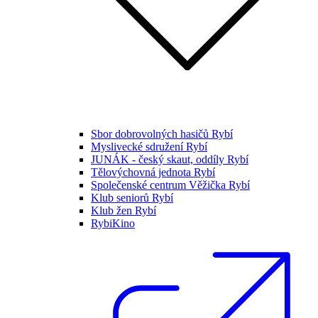
Sbor dobrovolných hasičů Rybí
Myslivecké sdružení Rybí
JUNÁK - český skaut, oddíly Rybí
Tělovýchovná jednota Rybí
Společenské centrum Věžička Rybí
Klub seniorů Rybí
Klub žen Rybí
RybiKino