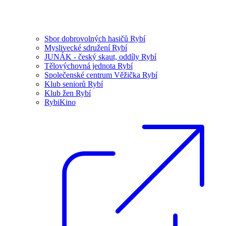
Sbor dobrovolných hasičů Rybí
Myslivecké sdružení Rybí
JUNÁK - český skaut, oddíly Rybí
Tělovýchovná jednota Rybí
Společenské centrum Věžička Rybí
Klub seniorů Rybí
Klub žen Rybí
RybiKino