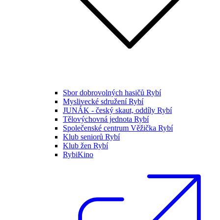
Sbor dobrovolných hasičů Rybí
Myslivecké sdružení Rybí
JUNÁK - český skaut, oddíly Rybí
Tělovýchovná jednota Rybí
Společenské centrum Věžička Rybí
Klub seniorů Rybí
Klub žen Rybí
RybiKino