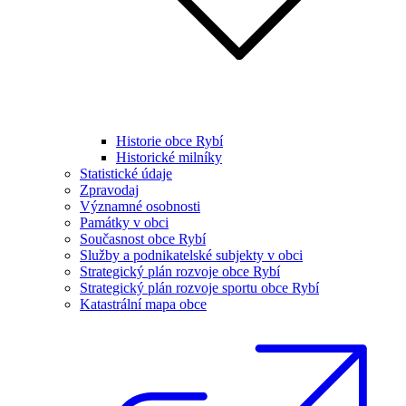
Historie obce Rybí
Historické milníky
Statistické údaje
Zpravodaj
Významné osobnosti
Památky v obci
Současnost obce Rybí
Služby a podnikatelské subjekty v obci
Strategický plán rozvoje obce Rybí
Strategický plán rozvoje sportu obce Rybí
Katastrální mapa obce