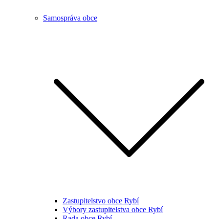
Samospráva obce
Zastupitelstvo obce Rybí
Výbory zastupitelstva obce Rybí
Rada obce Rybí