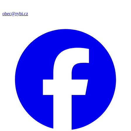
obec@rybi.cz