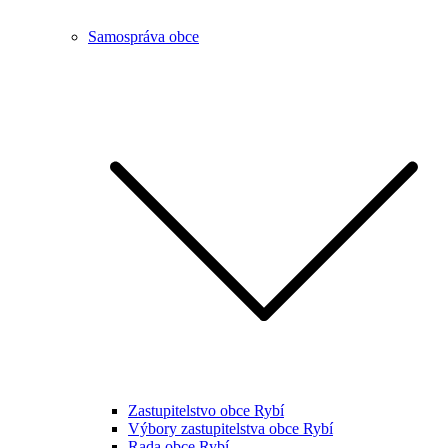
Samospráva obce
Zastupitelstvo obce Rybí
Výbory zastupitelstva obce Rybí
Rada obce Rybí