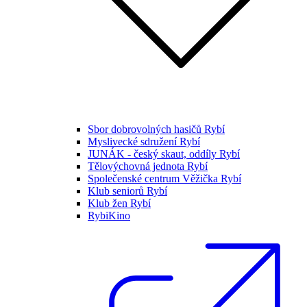
Sbor dobrovolných hasičů Rybí
Myslivecké sdružení Rybí
JUNÁK - český skaut, oddíly Rybí
Tělovýchovná jednota Rybí
Společenské centrum Věžička Rybí
Klub seniorů Rybí
Klub žen Rybí
RybiKino