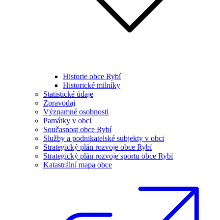
Historie obce Rybí
Historické milníky
Statistické údaje
Zpravodaj
Významné osobnosti
Památky v obci
Současnost obce Rybí
Služby a podnikatelské subjekty v obci
Strategický plán rozvoje obce Rybí
Strategický plán rozvoje sportu obce Rybí
Katastrální mapa obce