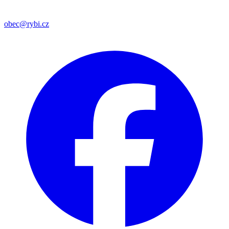
obec@rybi.cz